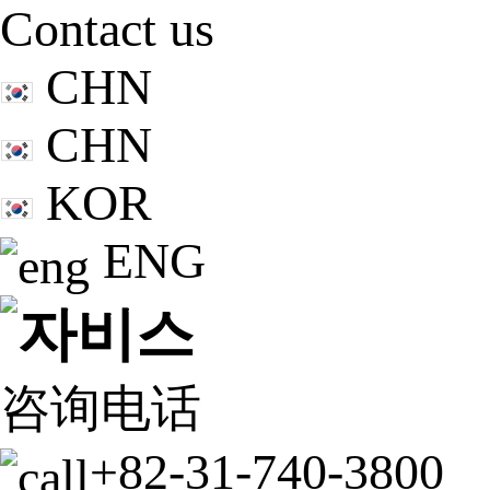
Contact us
CHN
CHN
KOR
ENG
咨询电话
+82-31-740-3800