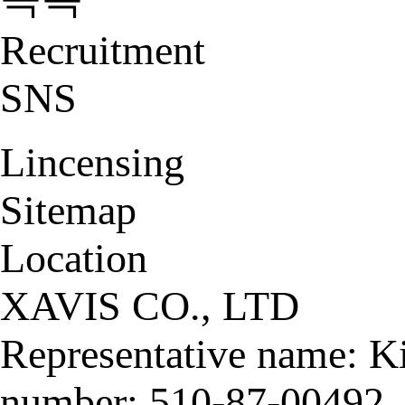
Recruitment
SNS
Lincensing
Sitemap
Location
XAVIS CO., LTD
Representative name: K
number: 510-87-00492